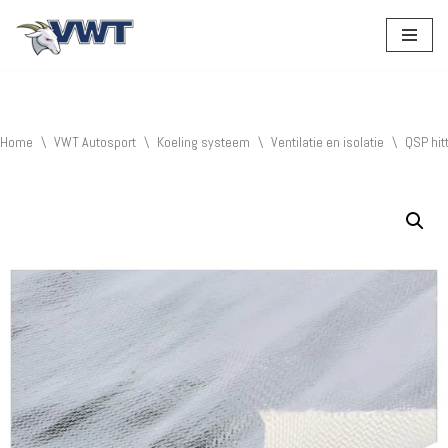
Ga
naar
de
inhoud
Home
\
VWT Autosport
\
Koeling systeem
\
Ventilatie en isolatie
\
QSP hi