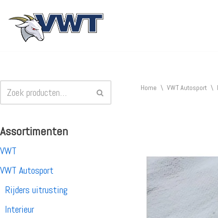
Ga
naar
de
inhoud
Home
\
VWT Autosport
\
Assortimenten
VWT
VWT Autosport
Rijders uitrusting
Interieur