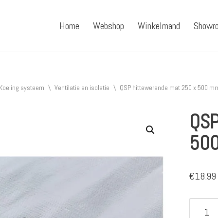
Home
Webshop
Winkelmand
Showr
Koeling systeem
\
Ventilatie en isolatie
\
QSP hittewerende mat 250 x 500 m
QSP
50
€
18.99