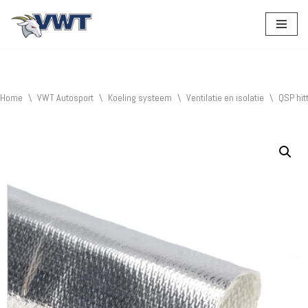
Ga
naar
de
inhoud
Home
\
VWT Autosport
\
Koeling systeem
\
Ventilatie en isolatie
\
QSP hi