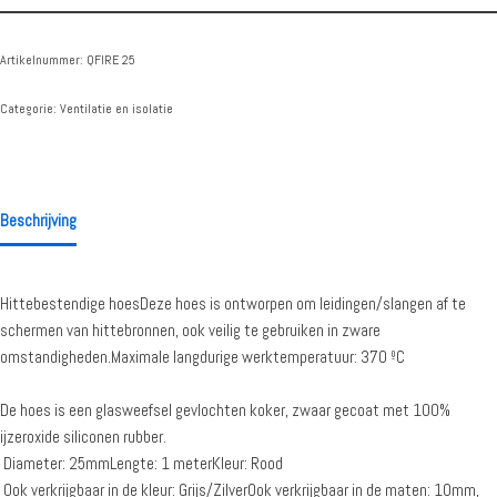
Artikelnummer:
QFIRE 25
Categorie:
Ventilatie en isolatie
Beschrijving
Hittebestendige hoesDeze hoes is ontworpen om leidingen/slangen af te
schermen van hittebronnen, ook veilig te gebruiken in zware
omstandigheden.Maximale langdurige werktemperatuur: 370 ºC
De hoes is een glasweefsel gevlochten koker, zwaar gecoat met 100%
ijzeroxide siliconen rubber.
Diameter: 25mmLengte: 1 meterKleur: Rood
Ook verkrijgbaar in de kleur: Grijs/ZilverOok verkrijgbaar in de maten: 10mm,