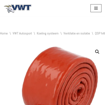
Ga
naar
de
inhoud
Home
\
VWT Autosport
\
Koeling systeem
\
Ventilatie en isolatie
\
QSP hi