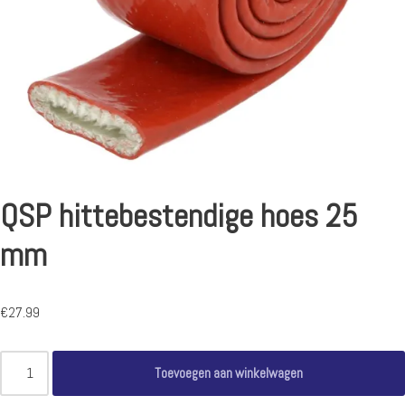
QSP hittebestendige hoes 25
mm
€
27.99
Toevoegen aan winkelwagen