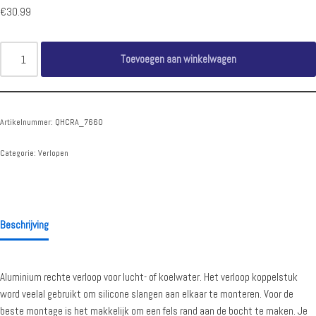
€
30.99
Toevoegen aan winkelwagen
Artikelnummer:
QHCRA_7660
Categorie:
Verlopen
Beschrijving
Aluminium rechte verloop voor lucht- of koelwater. Het verloop koppelstuk
word veelal gebruikt om silicone slangen aan elkaar te monteren. Voor de
beste montage is het makkelijk om een fels rand aan de bocht te maken. Je