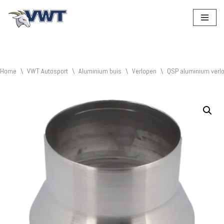
Ga
naar
de
inhoud
Home
\
VWT Autosport
\
Aluminium buis
\
Verlopen
\
QSP aluminium verl