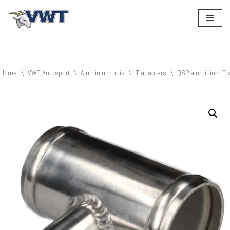
Ga
naar
de
inhoud
Home
\
VWT Autosport
\
Aluminium buis
\
T adapters
\
QSP aluminium T-