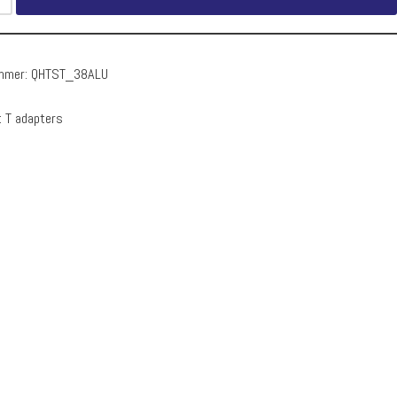
ummer:
QHTST_38ALU
:
T adapters