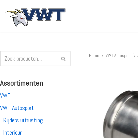
Ga
naar
de
inhoud
Home
\
VWT Autosport
\
Assortimenten
VWT
VWT Autosport
Rijders uitrusting
Interieur