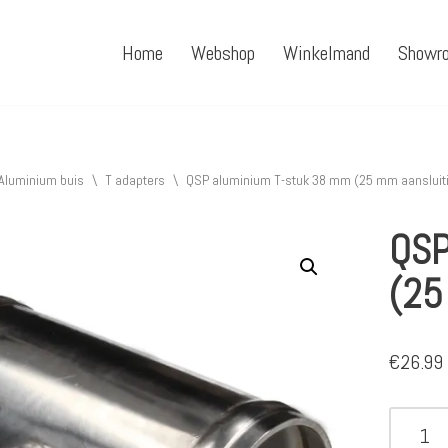
Home
Webshop
Winkelmand
Showr
Aluminium buis
\
T adapters
\
QSP aluminium T-stuk 38 mm (25 mm aansluit
QSP
(25
€
26.99