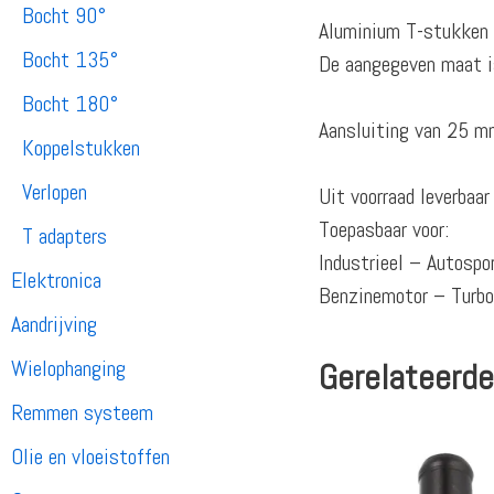
Bocht 90°
Aluminium T-stukken v
Bocht 135°
De aangegeven maat is
Bocht 180°
Aansluiting van 25 m
Koppelstukken
Verlopen
Uit voorraad leverbaa
Toepasbaar voor:
T adapters
Industrieel – Autosp
Elektronica
Benzinemotor – Turb
Aandrijving
Wielophanging
Gerelateerde
Remmen systeem
Olie en vloeistoffen