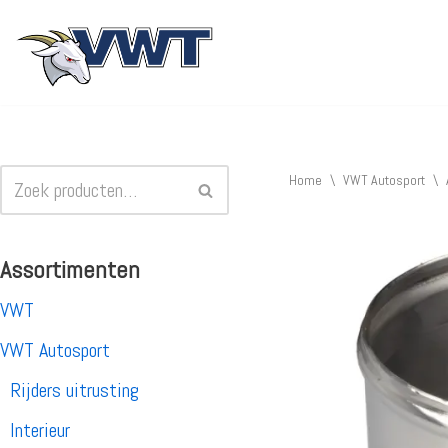
Ga
naar
de
inhoud
Home
\
VWT Autosport
\
Assortimenten
VWT
VWT Autosport
Rijders uitrusting
Interieur