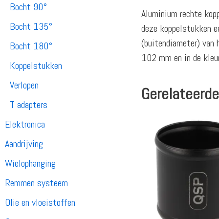
Bocht 90°
Aluminium rechte kopp
Bocht 135°
deze koppelstukken ee
(buitendiameter) van 
Bocht 180°
102 mm en in de kleur
Koppelstukken
Verlopen
Gerelateerde
T adapters
Elektronica
Aandrijving
Wielophanging
Remmen systeem
Olie en vloeistoffen