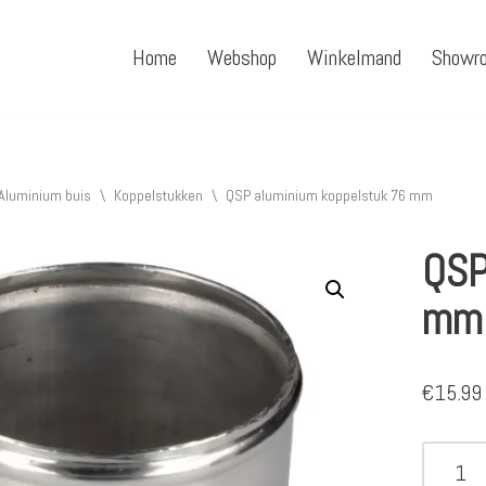
Home
Webshop
Winkelmand
Showr
Aluminium buis
\
Koppelstukken
\
QSP aluminium koppelstuk 76 mm
QSP
mm
€
15.99