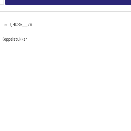
ummer:
QHCSA__76
:
Koppelstukken