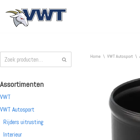
Ga
naar
de
inhoud
Home
\
VWT Autosport
\
Assortimenten
VWT
VWT Autosport
Rijders uitrusting
Interieur