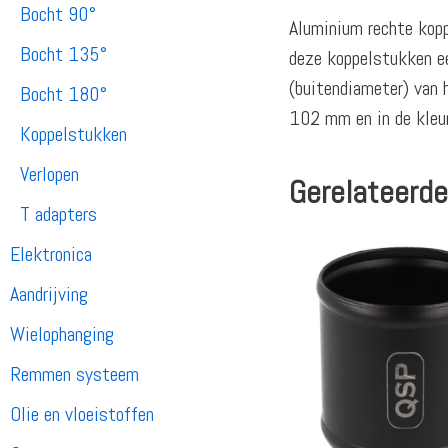
Bocht 90°
Aluminium rechte kopp
Bocht 135°
deze koppelstukken ee
(buitendiameter) van 
Bocht 180°
102 mm en in de kleur
Koppelstukken
Verlopen
Gerelateerde
T adapters
Elektronica
Aandrijving
Wielophanging
Remmen systeem
Olie en vloeistoffen