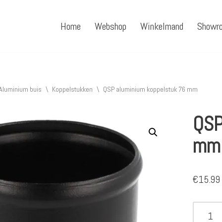
Home
Webshop
Winkelmand
Showr
Aluminium buis
\
Koppelstukken
\
QSP aluminium koppelstuk 76 mm
QSP
mm
€
15.99