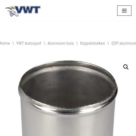
Ga
naar
de
inhoud
Home
\
VWT Autosport
\
Aluminium buis
\
Koppelstukken
\
QSP aluminiu