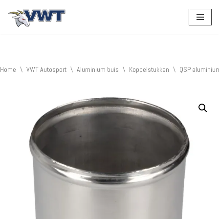
Ga
naar
de
inhoud
Home
\
VWT Autosport
\
Aluminium buis
\
Koppelstukken
\
QSP aluminiu