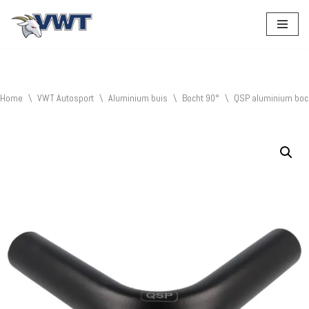
Ga
naar
de
inhoud
Home
\
VWT Autosport
\
Aluminium buis
\
Bocht 90°
\
QSP aluminium boc