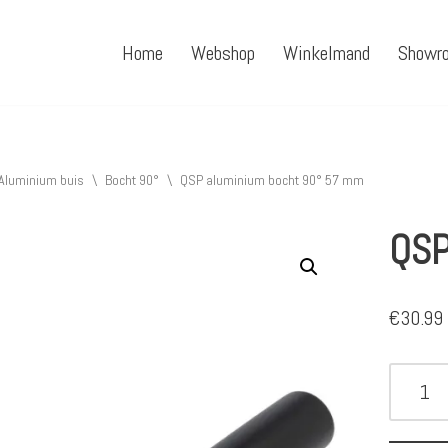
Home
Webshop
Winkelmand
Showr
Aluminium buis
\
Bocht 90°
\
QSP aluminium bocht 90° 57 mm
QSP
€
30.99