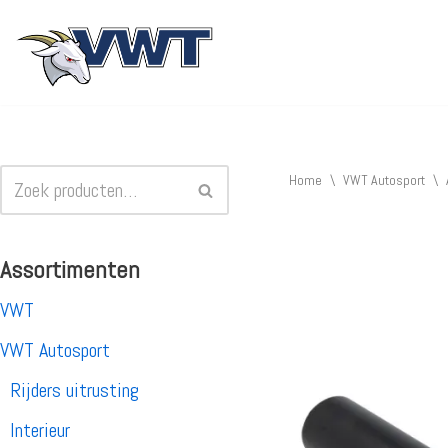
Ga
naar
de
inhoud
Home
\
VWT Autosport
\
Assortimenten
VWT
VWT Autosport
Rijders uitrusting
Interieur