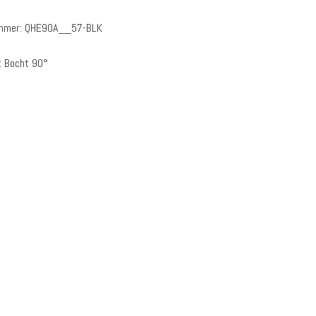
ummer:
QHE90A__57-BLK
:
Bocht 90°