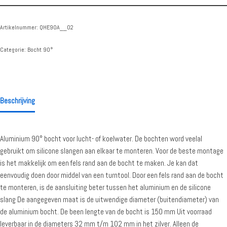
Artikelnummer:
QHE90A__02
Categorie:
Bocht 90°
Beschrijving
Aluminium 90° bocht voor lucht- of koelwater. De bochten word veelal
gebruikt om silicone slangen aan elkaar te monteren. Voor de beste montage
is het makkelijk om een fels rand aan de bocht te maken. Je kan dat
eenvoudig doen door middel van een turntool. Door een fels rand aan de bocht
te monteren, is de aansluiting beter tussen het aluminium en de silicone
slang De aangegeven maat is de uitwendige diameter (buitendiameter) van
de aluminium bocht. De been lengte van de bocht is 150 mm Uit voorraad
leverbaar in de diameters 32 mm t/m 102 mm in het zilver. Alleen de