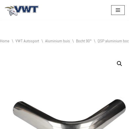
Ga
naar
de
inhoud
Home
\
VWT Autosport
\
Aluminium buis
\
Bocht 90°
\
QSP aluminium boc