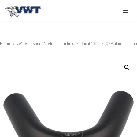
Ga
naar
de
inhoud
Home
\
VWT Autosport
\
Aluminium buis
\
Bocht 135°
\
QSP aluminium bo