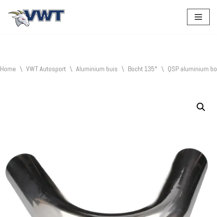
Ga
naar
de
inhoud
Home
\
VWT Autosport
\
Aluminium buis
\
Bocht 135°
\
QSP aluminium bo