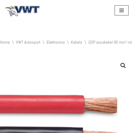
Ga
naar
de
inhoud
Home
\
VWT Autosport
\
Elektronica
\
Kabels
\
QSP accukabel 90 mm² rol 