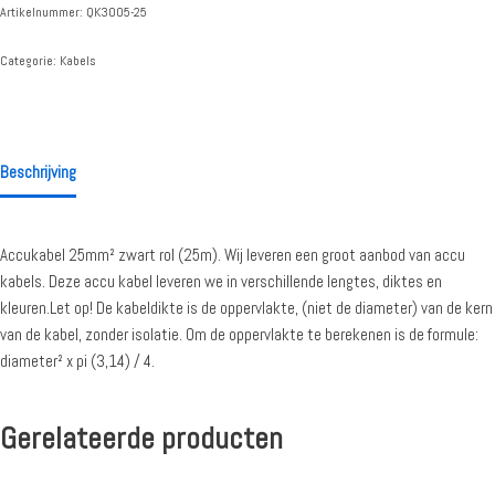
Artikelnummer:
QK3005-25
Categorie:
Kabels
Beschrijving
Accukabel 25mm² zwart rol (25m). Wij leveren een groot aanbod van accu
kabels. Deze accu kabel leveren we in verschillende lengtes, diktes en
kleuren.Let op! De kabeldikte is de oppervlakte, (niet de diameter) van de kern
van de kabel, zonder isolatie. Om de oppervlakte te berekenen is de formule:
diameter² x pi (3,14) / 4.
Gerelateerde producten