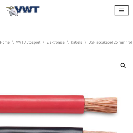
Ga
naar
de
inhoud
Home
\
VWT Autosport
\
Elektronica
\
Kabels
\
QSP accukabel 25 mm² rol 