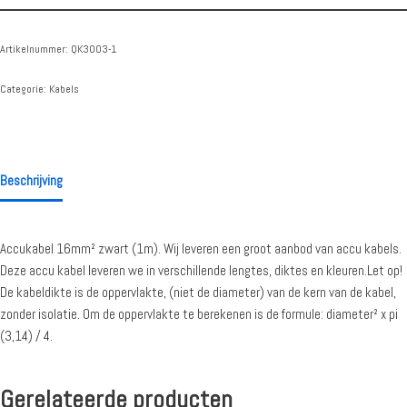
Artikelnummer:
QK3003-1
Categorie:
Kabels
Beschrijving
Accukabel 16mm² zwart (1m). Wij leveren een groot aanbod van accu kabels.
Deze accu kabel leveren we in verschillende lengtes, diktes en kleuren.Let op!
De kabeldikte is de oppervlakte, (niet de diameter) van de kern van de kabel,
zonder isolatie. Om de oppervlakte te berekenen is de formule: diameter² x pi
(3,14) / 4.
Gerelateerde producten