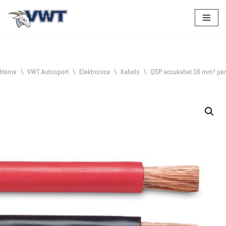
Ga
naar
de
inhoud
Home
\
VWT Autosport
\
Elektronica
\
Kabels
\
QSP accukabel 16 mm² per