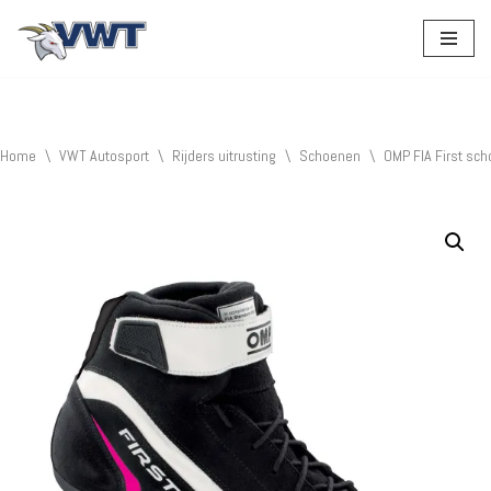
Ga
naar
de
inhoud
Home
\
VWT Autosport
\
Rijders uitrusting
\
Schoenen
\
OMP FIA First sc