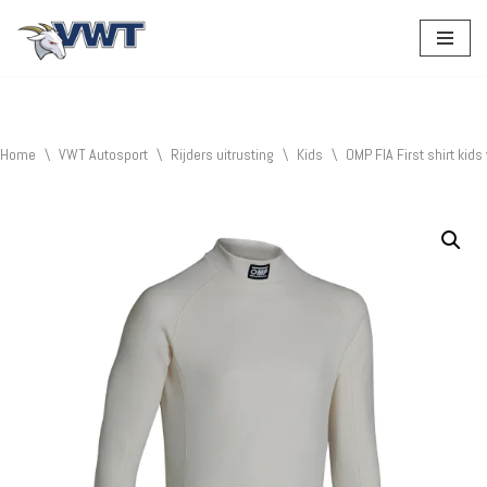
Ga
naar
de
inhoud
Home
\
VWT Autosport
\
Rijders uitrusting
\
Kids
\
OMP FIA First shirt kids 