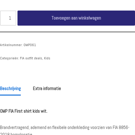
Toevoegen aan winkelwagen
Artikelnummer:
OMP061
Categorieën:
FIA outfit deals
,
Kids
Beschrijving
Extra informatie
OMP FIA First shirt kids wit.
Brandvertragend, ademend en flexibele onderkleding voorzien van FIA 8856-
2018 homologatie.