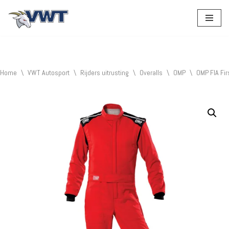
Ga
naar
de
inhoud
Home
\
VWT Autosport
\
Rijders uitrusting
\
Overalls
\
OMP
\
OMP FIA Fir