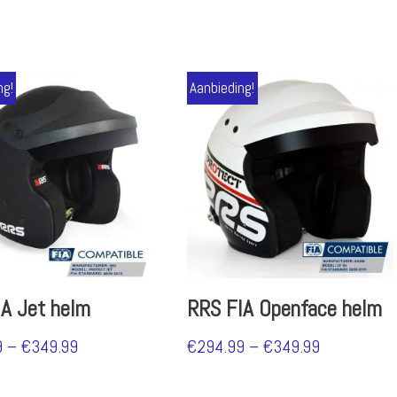
ng!
Aanbieding!
A Jet helm
RRS FIA Openface helm
9
–
€
349.99
€
294.99
–
€
349.99