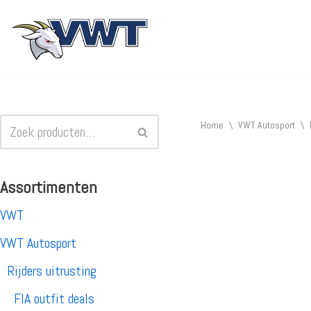
Ga
naar
de
inhoud
Home
\
VWT Autosport
\
Assortimenten
VWT
VWT Autosport
Rijders uitrusting
FIA outfit deals