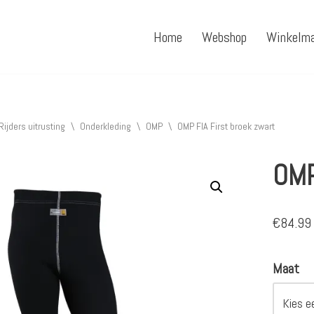
Home
Webshop
Winkelm
Rijders uitrusting
\
Onderkleding
\
OMP
\
OMP FIA First broek zwart
OMP
€
84.99
Maat