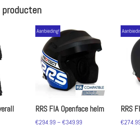
 producten
Aanbieding!
Aanbiedi
erall
RRS FIA Openface helm
RRS FI
€
294.99
–
€
349.99
€
274.9