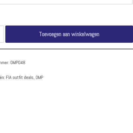
Toevoegen aan winkelwagen
ummer:
OMP048
eën:
FIA outfit deals
,
OMP