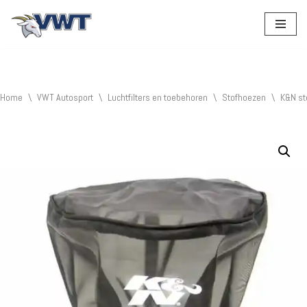
Ga
naar
de
inhoud
Home
\
VWT Autosport
\
Luchtfilters en toebehoren
\
Stofhoezen
\
K&N st