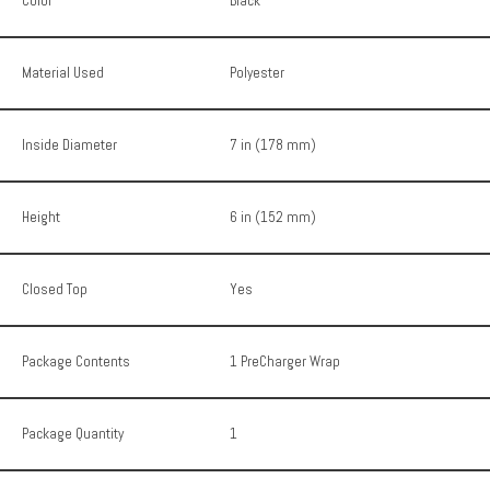
Color
Black
Material Used
Polyester
Inside Diameter
7 in (178 mm)
Height
6 in (152 mm)
Closed Top
Yes
Package Contents
1 PreCharger Wrap
Package Quantity
1