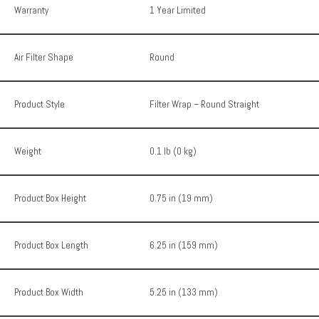
Warranty
1 Year Limited
Air Filter Shape
Round
Product Style
Filter Wrap – Round Straight
Weight
0.1 lb (0 kg)
Product Box Height
0.75 in (19 mm)
Product Box Length
6.25 in (159 mm)
Product Box Width
5.25 in (133 mm)