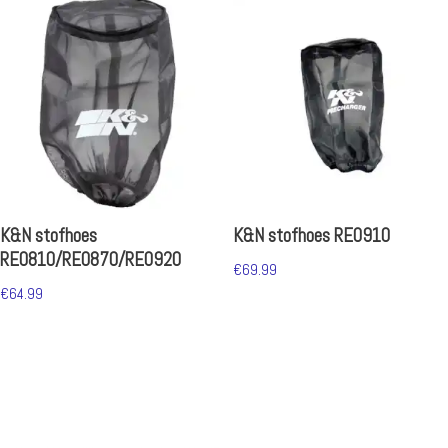
K&N stofhoes
K&N stofhoes RE0910
RE0810/RE0870/RE0920
€
69.99
€
64.99