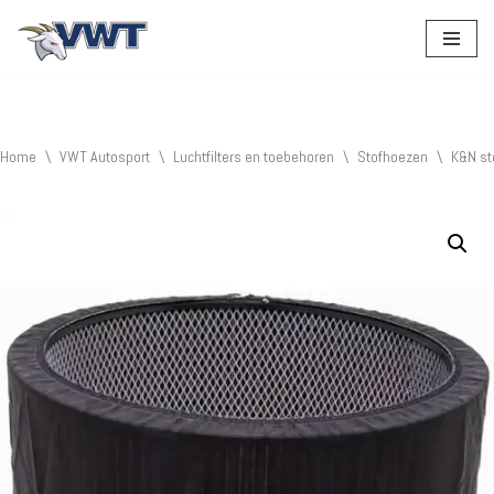
Ga
naar
de
inhoud
Home
\
VWT Autosport
\
Luchtfilters en toebehoren
\
Stofhoezen
\
K&N st