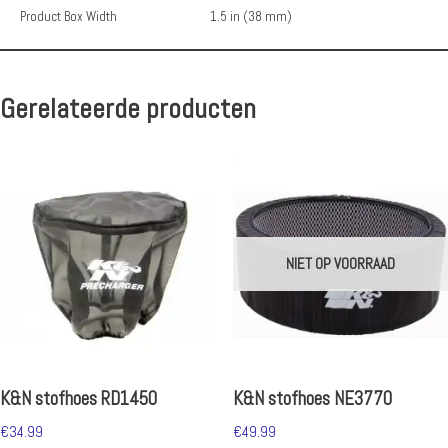
Product Box Width
1.5 in (38 mm)
Gerelateerde producten
NIET OP VOORRAAD
K&N stofhoes RD1450
K&N stofhoes NE3770
€
34.99
€
49.99