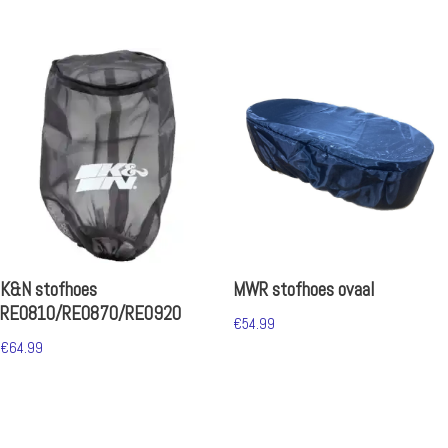
K&N stofhoes
MWR stofhoes ovaal
RE0810/RE0870/RE0920
€
54.99
€
64.99