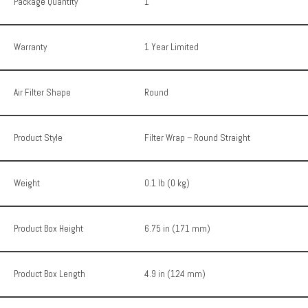
Package Quantity
1
Warranty
1 Year Limited
Air Filter Shape
Round
Product Style
Filter Wrap – Round Straight
Weight
0.1 lb (0 kg)
Product Box Height
6.75 in (171 mm)
Product Box Length
4.9 in (124 mm)