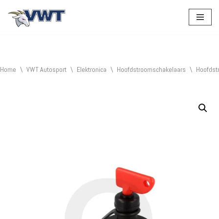
Ga
naar
de
inhoud
Home
\
VWT Autosport
\
Elektronica
\
Hoofdstroomschakelaars
\
Hoofdst