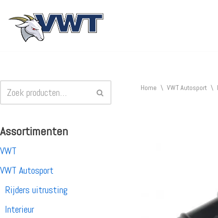
Ga
naar
de
inhoud
Home
\
VWT Autosport
\
Assortimenten
VWT
VWT Autosport
Rijders uitrusting
Interieur