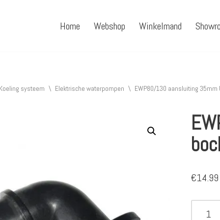
Home
Webshop
Winkelmand
Showr
Koeling systeem
\
Elektrische waterpompen
\
EWP80/130 aansluiting 35mm 
EWP
boc
€
14.99