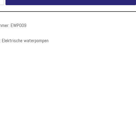
ummer:
EWP009
:
Elektrische waterpompen