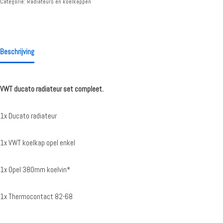
Categorie:
Radiateurs en koelkappen
Beschrijving
VWT ducato radiateur set compleet.
1x Ducato radiateur
1x VWT koelkap opel enkel
1x Opel 380mm koelvin*
1x Thermocontact 82-68