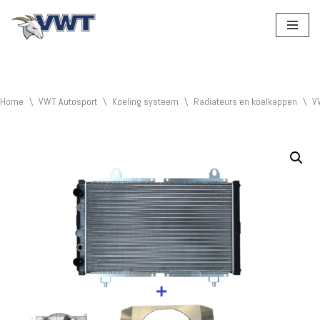
Ga
naar
de
inhoud
Home
\
VWT Autosport
\
Koeling systeem
\
Radiateurs en koelkappen
\
V