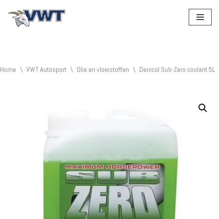
Ga
naar
de
inhoud
Home
\
VWT Autosport
\
Olie en vloeistoffen
\
Denicol Sub-Zero coolant 5L