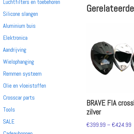
Luchtfilters en toebehoren
Gerelateerde
Silicone slangen
Aluminium buis
Elektronica
Aandrijving
Wielophanging
Remmen systeem
Olie en vloeistoffen
Crosscar parts
BRAVE FIA cros
Tools
zilver
SALE
€
399.99
–
€
424.99
Cadeaubonnen