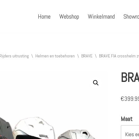
Home
Webshop
Winkelmand
Showr
Rijders uitrusting
\
Helmen en toebehoren
\
BRAVE
\
BRAVE FIA crosshelm z
BRA
€
399.9
Maat