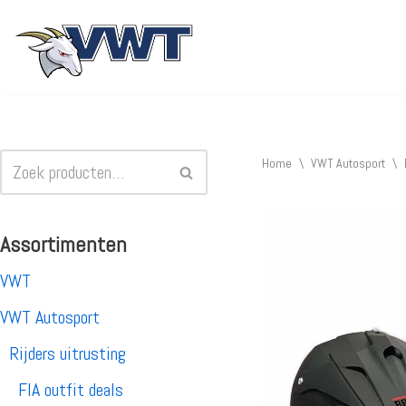
Ga
naar
de
inhoud
Home
\
VWT Autosport
\
Assortimenten
VWT
VWT Autosport
Rijders uitrusting
FIA outfit deals