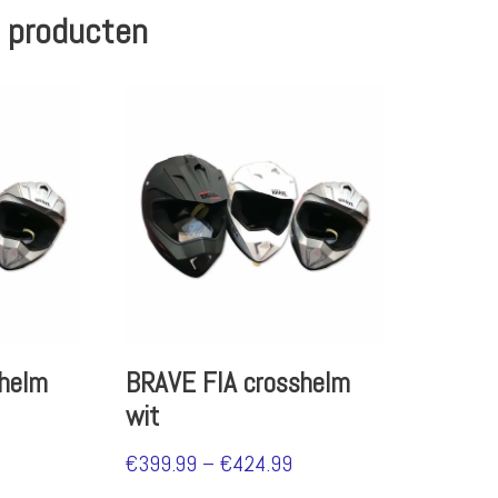
 producten
shelm
BRAVE FIA crosshelm
wit
€
399.99
–
€
424.99