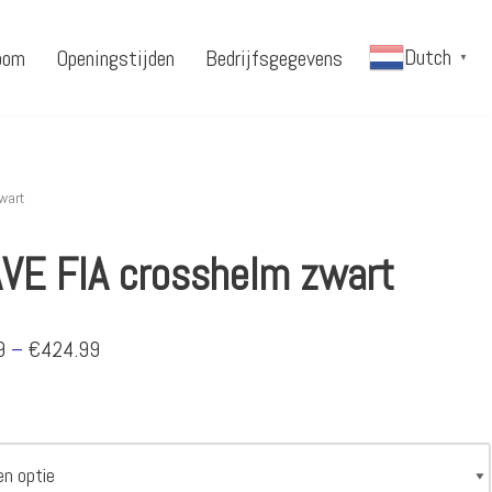
Dutch
oom
Openingstijden
Bedrijfsgegevens
▼
wart
VE FIA crosshelm zwart
9
–
€
424.99