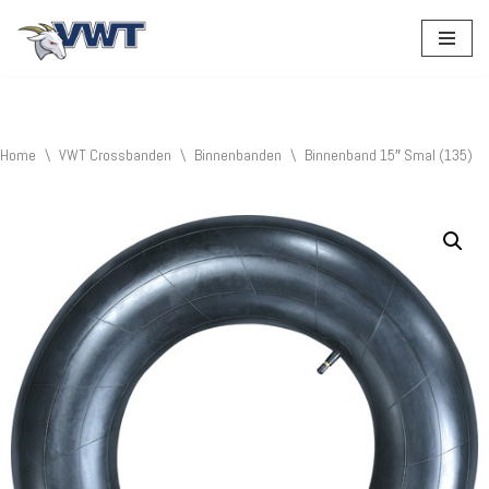
Ga
naar
de
inhoud
Home
\
VWT Crossbanden
\
Binnenbanden
\
Binnenband 15″ Smal (135)