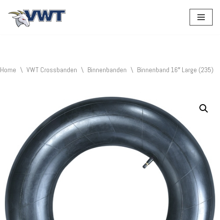
Ga
naar
de
inhoud
Home
\
VWT Crossbanden
\
Binnenbanden
\
Binnenband 16″ Large (235)