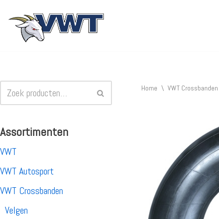
Ga
naar
de
inhoud
Home
\
VWT Crossbanden
Assortimenten
VWT
VWT Autosport
VWT Crossbanden
Velgen