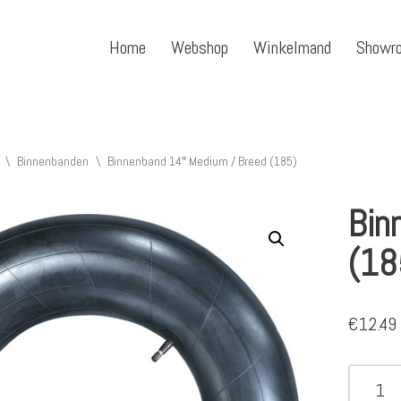
Home
Webshop
Winkelmand
Showr
\
Binnenbanden
\
Binnenband 14″ Medium / Breed (185)
Bin
(18
€
12.49