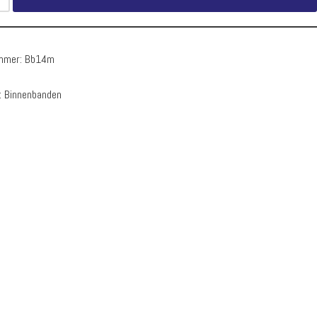
ummer:
Bb14m
:
Binnenbanden