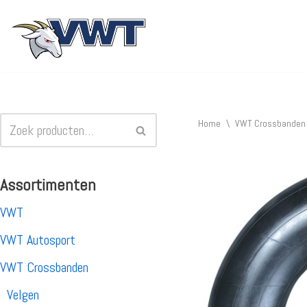
Ga
naar
de
inhoud
Home
\
VWT Crossbanden
Assortimenten
VWT
VWT Autosport
VWT Crossbanden
Velgen