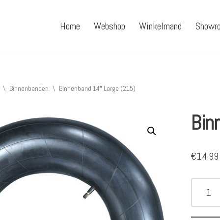
Home
Webshop
Winkelmand
Showr
\
Binnenbanden
\
Binnenband 14″ Large (215)
Bin
€
14.99