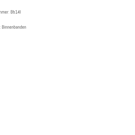
ummer:
Bb14l
:
Binnenbanden