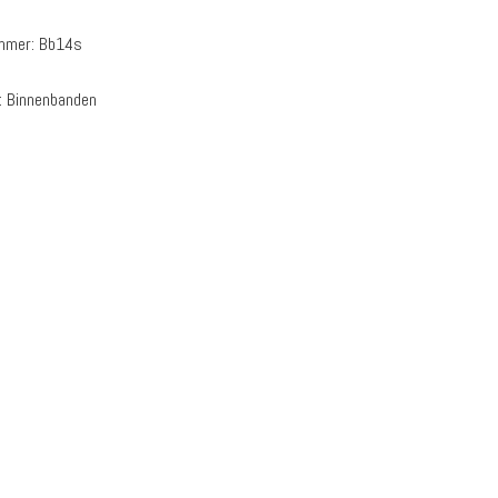
ummer:
Bb14s
:
Binnenbanden