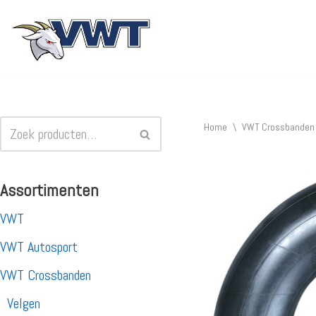
Ga
naar
de
inhoud
Home
\
VWT Crossbanden
Assortimenten
VWT
VWT Autosport
VWT Crossbanden
Velgen