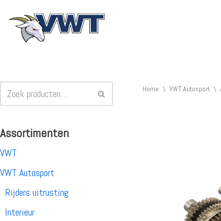
Ga
naar
de
inhoud
Home
\
VWT Autosport
\
Assortimenten
VWT
VWT Autosport
Rijders uitrusting
Interieur