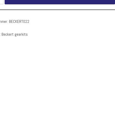
ummer:
BECKERT022
:
Beckert gearkits