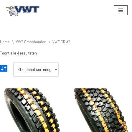
Ga
naar
de
inhoud
Home
\
VWT Crossbanden
\
VWT CRM2
Toont alle 4 resultaten