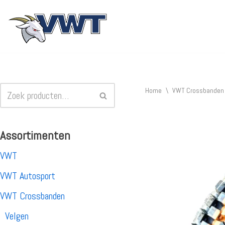
Ga
naar
de
inhoud
Home
\
VWT Crossbanden
Assortimenten
VWT
VWT Autosport
VWT Crossbanden
Velgen