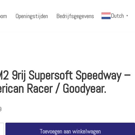
Dutch
oom
Openingstijden
Bedrijfsgegevens
▼
2 9rij Supersoft Speedway –
rican Racer / Goodyear.
9
Toevoegen aan winkelwagen