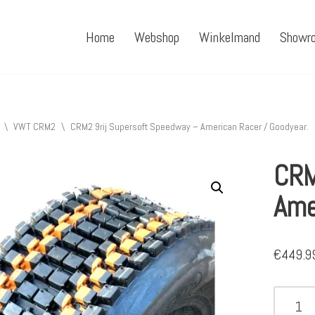
Home
Webshop
Winkelmand
Showr
\
VWT CRM2
\
CRM2 9rij Supersoft Speedway – American Racer / Goodyear.
CRM
Ame
€
449.9