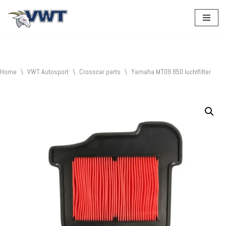
Ga
naar
de
inhoud
Home
\
VWT Autosport
\
Crosscar parts
\
Yamaha MT09 850 luchtfilter