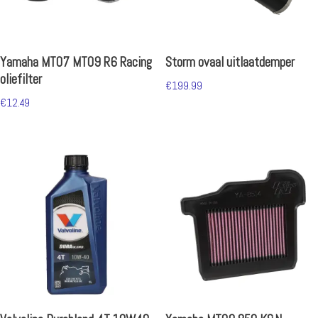
Yamaha MT07 MT09 R6 Racing
Storm ovaal uitlaatdemper
oliefilter
€
199.99
€
12.49