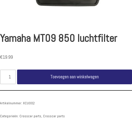
Yamaha MT09 850 luchtfilter
€
19.99
Toevoegen aan winkelwagen
Artikelnummer:
XCU002
Categorieën:
Crosscar parts
,
Crosscar parts