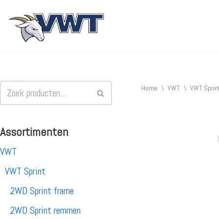
Ga
naar
de
inhoud
Home
\
VWT
\
VWT Sprin
Assortimenten
VWT
VWT Sprint
2WD Sprint frame
2WD Sprint remmen