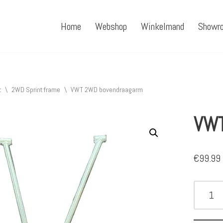
Home
Webshop
Winkelmand
Showr
t
\
2WD Sprint frame
\
VWT 2WD bovendraagarm
VWT
€
99.99