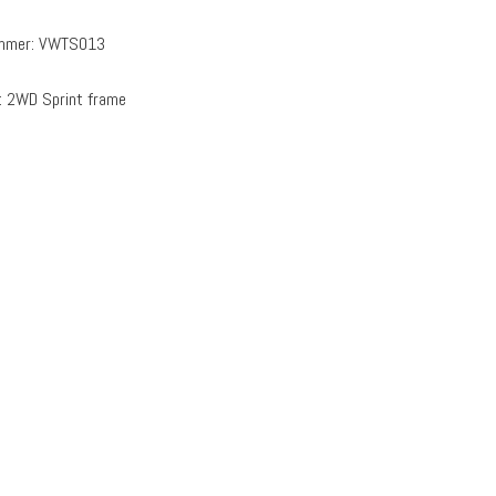
ummer:
VWTS013
:
2WD Sprint frame