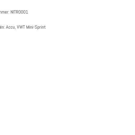
ummer:
NITRO001
eën:
Accu
,
VWT Mini-Sprint