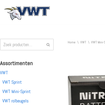
Ga
naar
de
inhoud
Home
\
VWT
\
VWT Mini-S
Assortimenten
VWT
VWT Sprint
VWT Mini-Sprint
VWT rolbeugels