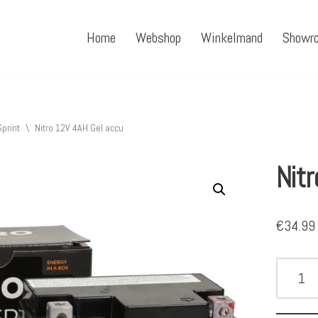
Home
Webshop
Winkelmand
Showr
print
\
Nitro 12V 4AH Gel accu
Nit
€
34.99