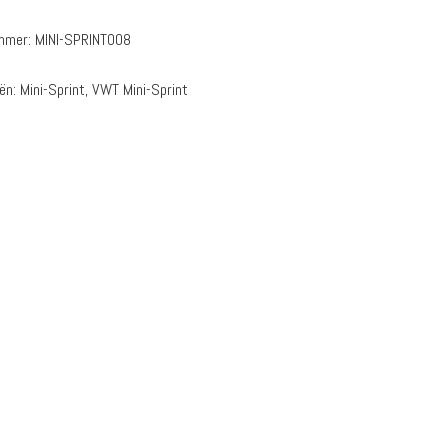
ummer:
MINI-SPRINT008
eën:
Mini-Sprint
,
VWT Mini-Sprint