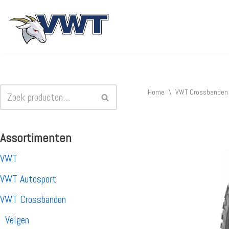
Ga
naar
de
inhoud
Home
\
VWT Crossbanden
Assortimenten
VWT
VWT Autosport
VWT Crossbanden
Velgen