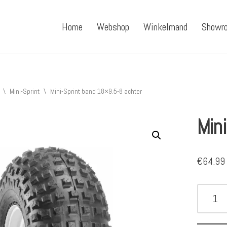
Home
Webshop
Winkelmand
Showr
\
Mini-Sprint
\
Mini-Sprint band 18×9.5-8 achter
Min
€
64.99