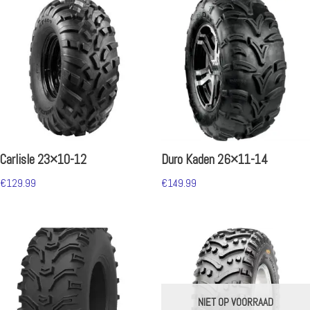
Carlisle 23×10-12
Duro Kaden 26×11-14
€
129.99
€
149.99
NIET OP VOORRAAD