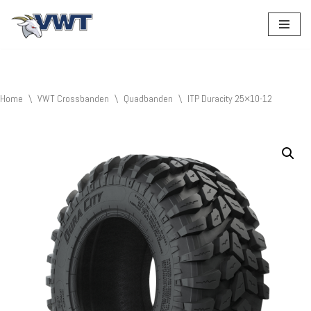
Ga
naar
de
inhoud
Home
\
VWT Crossbanden
\
Quadbanden
\
ITP Duracity 25×10-12