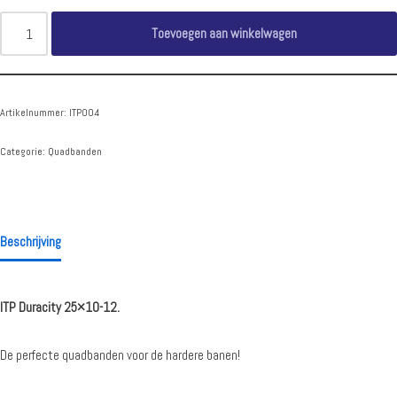
Toevoegen aan winkelwagen
Artikelnummer:
ITP004
Categorie:
Quadbanden
Beschrijving
ITP Duracity 25×10-12.
De perfecte quadbanden voor de hardere banen!