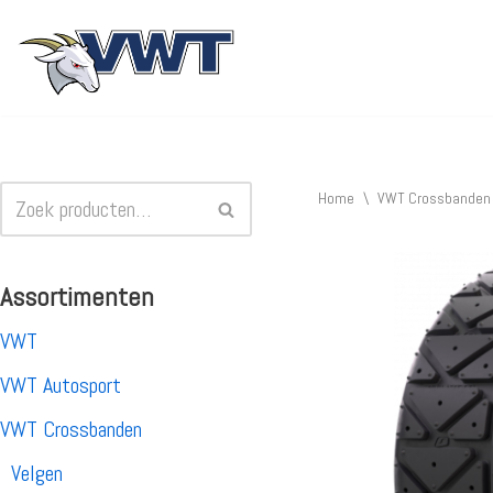
Ga
naar
de
inhoud
Home
\
VWT Crossbanden
Assortimenten
VWT
VWT Autosport
VWT Crossbanden
Velgen