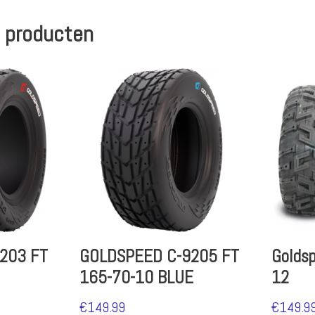
 producten
203 FT
GOLDSPEED C-9205 FT
Golds
165-70-10 BLUE
12
€
149.99
€
149.9