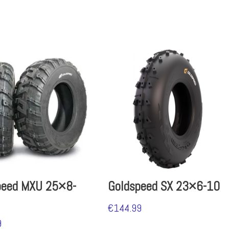
peed MXU 25×8-
Goldspeed SX 23×6-10
€
144.99
9