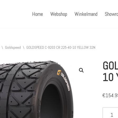
Home
Webshop
Winkelmand
Showr
\
Goldspeed
\
GOLDSPEED C-9203 CR 225-40-10 YELLOW 32N
GOL
10 
€
154.9