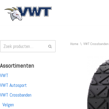
Ga
naar
de
inhoud
Home
\
VWT Crossbanden
Assortimenten
VWT
VWT Autosport
VWT Crossbanden
Velgen