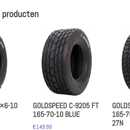
 producten
3×6-10
GOLDSPEED C-9205 FT
GOLDS
165-70-10 BLUE
165-7
27N
€
149.99