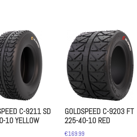
PEED C-9211 SD
GOLDSPEED C-9203 FT
0-10 YELLOW
225-40-10 RED
€
169.99