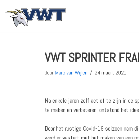
Ga
naar
de
inhoud
VWT SPRINTER FRA
door
Marc van Wijlen
24 maart 2021
Na enkele jaren zelf actief te zijn in de 
te maken en verbeteren, ontstond het idee
Door het rustige Covid-19 seizoen nam dit
werd er gestart met het maken van een ma