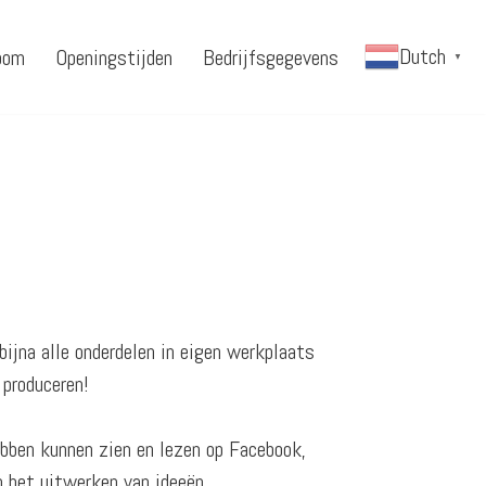
Dutch
oom
Openingstijden
Bedrijfsgegevens
▼
bijna alle onderdelen in eigen werkplaats
 produceren!
ebben kunnen zien en lezen op Facebook,
 het uitwerken van ideeën.