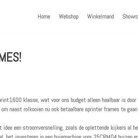
Home
Webshop
Winkelmand
Showr
MES!
sprint1600 klasse, wat voor ons budget alleen haalbaar is door 
 om naast rolkooien nu ook betaalbare sprinter frames te gaan
 idee een stroomversnelling, zoals de oplettende kijkers al h
l, het investeren in een buigmachine voor 25CRM04 buizen en